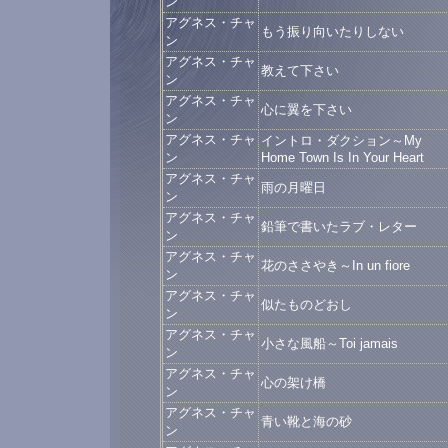
ン
アグネス・チャ
もう振り向いたりしない
ン
アグネス・チャ
教えて下さい
ン
アグネス・チャ
心に翼を下さい
ン
アグネス・チャ
イントロ・ダクション～My
ン
Home Town Is In Your Heart
アグネス・チャ
雨の月曜日
ン
アグネス・チャ
鉛筆で書いたラブ・レター
ン
アグネス・チャ
花のささやき～In un fiore
ン
アグネス・チャ
似たものどおし
ン
アグネス・チャ
小さな風船～Toi jamais
ン
アグネス・チャ
心の架け橋
ン
アグネス・チャ
青い靴と海の砂
ン