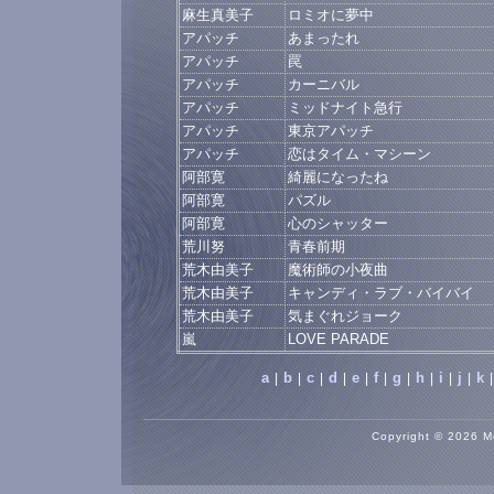
麻生真美子
ロミオに夢中
アパッチ
あまったれ
アパッチ
罠
アパッチ
カーニバル
アパッチ
ミッドナイト急行
アパッチ
東京アパッチ
アパッチ
恋はタイム・マシーン
阿部寛
綺麗になったね
阿部寛
パズル
阿部寛
心のシャッター
荒川努
青春前期
荒木由美子
魔術師の小夜曲
荒木由美子
キャンディ・ラブ・バイバイ
荒木由美子
気まぐれジョーク
嵐
LOVE PARADE
a
b
c
d
e
f
g
h
i
j
k
|
|
|
|
|
|
|
|
|
|
|
Copyright © 2026 Mo