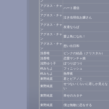
ン
アグネス・チャ
ハート通信
ン
アグネス・チャ
泣き虫弱虫お嬢さん
ン
アグネス・チャ
友達ならば
ン
アグネス・チャ
愛よ鳥になれ！
ン
アグネス・チャ
想い出日和
ン
浅香唯
ピンクの結晶（クリスタル）
浅香唯
恋愛ヤンチャ娘
浅野ゆう子
ぽつりぽつり
梓みちよ
フィニッシュ
梓みちよ
熱帯夜
東野純直
君とピアノと
せつないくらいに君しか見えな
東野純直
い
東野純直
幸せのカタチ
東野純直
僕は無敵に恋をする