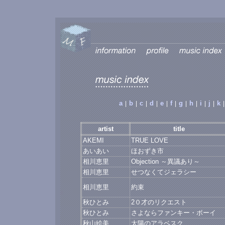
a
b
c
d
e
f
g
h
i
j
k
|
|
|
|
|
|
|
|
|
|
|
artist
title
AKEMI
TRUE LOVE
あいあい
ほおずき市
相川恵里
Objection ～異議あり～
相川恵里
せつなくてジェラシー
相川恵里
約束
秋ひとみ
2０才のリクエスト
秋ひとみ
さよならファンキー・ボーイ
秋山絵美
太陽のアラベスク