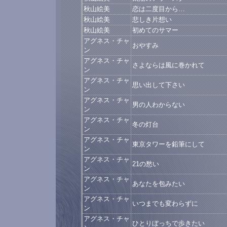
秋山絵美
恋は二度目から…
秋山絵美
悲しき片想い
秋山絵美
初めてのサマー
アグネス・チャ
おやすみ
ン
アグネス・チャ
さよならは風に巻かれて
ン
アグネス・チャ
思い出して下さい
ン
アグネス・チャ
男の人わからない
ン
アグネス・チャ
冬の灯台
ン
アグネス・チャ
東京タワーを鉛筆にして
ン
アグネス・チャ
21の愁い
ン
アグネス・チャ
あなたを包みたい
ン
アグネス・チャ
いつまでも変わらずに
ン
アグネス・チャ
ひとりぼっちで歩きたい