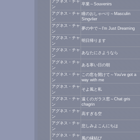
アグネス・チャ
卒業～Souvenirs
ン
アグネス・チャ
瞳のおしゃべり～Masculin
ン
Singvlier
アグネス・チャ
夢の中で～I'm Just Dreaming
ン
アグネス・チャ
明日帰ります
ン
アグネス・チャ
あなたにさようなら
ン
アグネス・チャ
ある寒い日の朝
ン
アグネス・チャ
この窓を開けて～You've got a
ン
way with me
アグネス・チャ
そよ風と私
ン
アグネス・チャ
遠くのガラス窓～Chat gris
ン
chagrin
アグネス・チャ
高すぎる空
ン
アグネス・チャ
悲しみよこんにちは
ン
アグネス・チャ
風の縁結び